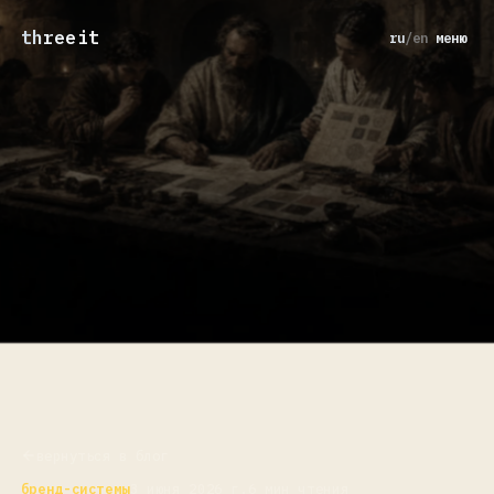
threeit
ru
/
en
меню
вернуться в блог
бренд-системы
3 июня 2026 г.
6 мин чтения