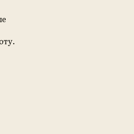
ые
оту.