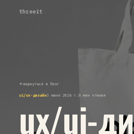
threeit
вернуться в блог
ui/ux-дизайн
3 июня 2026 г.
8 мин чтения
ux/ui-д