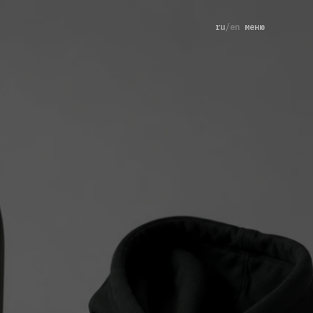
ru
/
en
меню