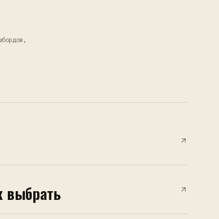
шбордов,
к выбрать