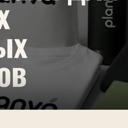
х
ых
ов