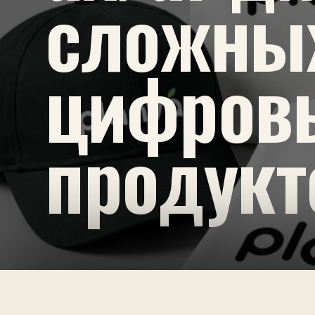
сложны
цифров
продукт