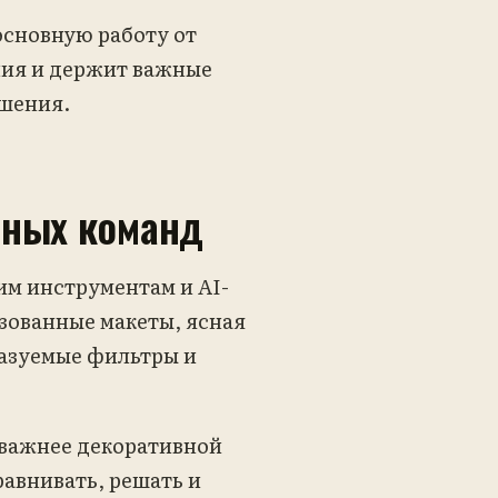
основную работу от
ния и держит важные
ешения.
нных команд
м инструментам и AI-
зованные макеты, ясная
казуемые фильтры и
важнее декоративной
авнивать, решать и