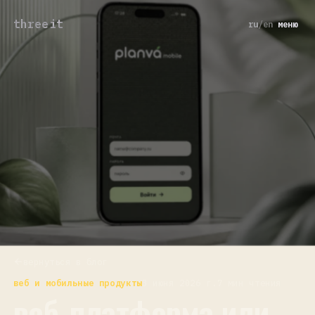
threeit
ru
/
en
меню
вернуться в блог
веб и мобильные продукты
3 июня 2026 г.
7 мин чтения
веб-платформа или