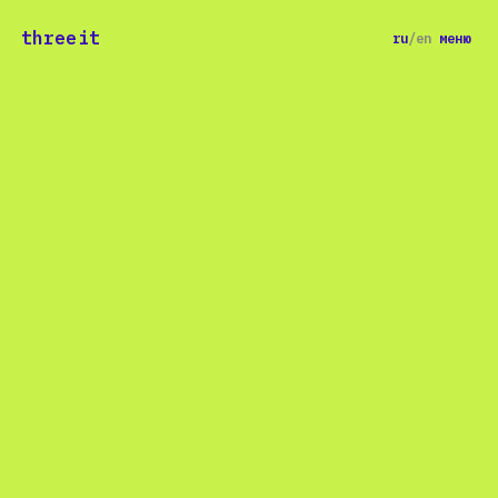
threeit
ru
/
en
меню