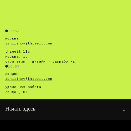
12:57
москва
ishirinov@threeit.com
threeit llc
москва, ru
стратегия · дизайн · разработка
10:57
лондон
ishirinov@threeit.com
удалённая работа
лондон, uk
Начать здесь.
↓